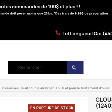
toutes commandes de 100$ et plus!!!
ommande doit peser moins que 25lbs. *Des frais de 9.99$ de preparation
Tel Longueuil Qc: (4
search
Cloueuses, Fusil pour le air brush, HVLP et pour le traitememt d'huile
CLOUS
(1240
EN RUPTURE DE STOCK