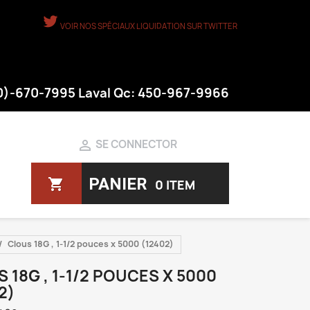
VOIR NOS SPÉCIAUX LIQUIDATION SUR TWITTER
50)-670-7995 Laval Qc: 450-967-9966

SE CONNECTOR
PANIER
shopping_cart
0 ITEM
Clous 18G , 1-1/2 pouces x 5000 (12402)
 18G , 1-1/2 POUCES X 5000
2)