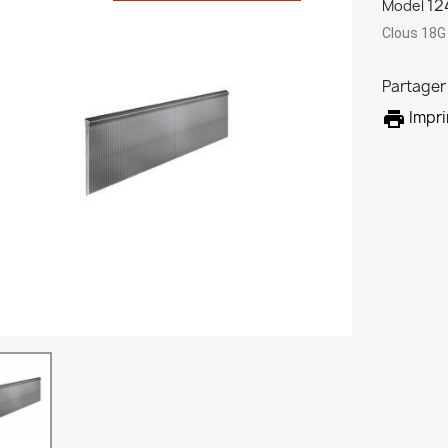
12
Model
Clous 18G 
Partager

Impr