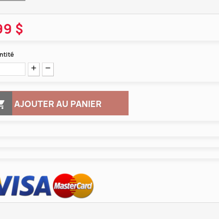
99 $
ntité

AJOUTER AU PANIER