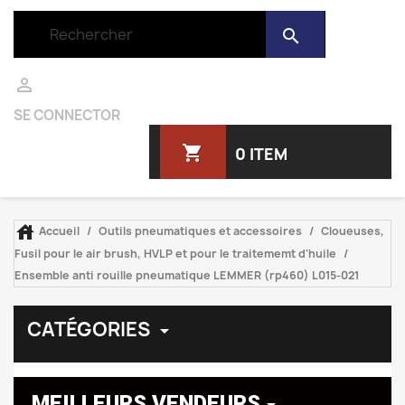
search

SE CONNECTOR
shopping_cart
0 ITEM

Accueil
Outils pneumatiques et accessoires
Cloueuses,
Fusil pour le air brush, HVLP et pour le traitememt d'huile
Ensemble anti rouille pneumatique LEMMER (rp460) L015-021
CATÉGORIES

MEILLEURS VENDEURS
