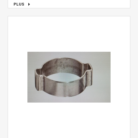

PLUS