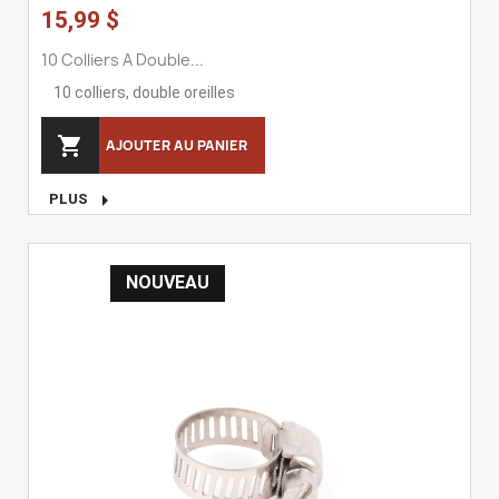
15,99 $
10 Colliers A Double...
10 colliers, double oreilles

AJOUTER AU PANIER

PLUS
NOUVEAU