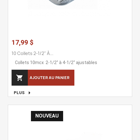
17,99 $
10 Collets 2-1/2'' À...
Collets 10mcx 2-1/2'' à 4-1/2'' ajustables

AJOUTER AU PANIER

PLUS
NOUVEAU