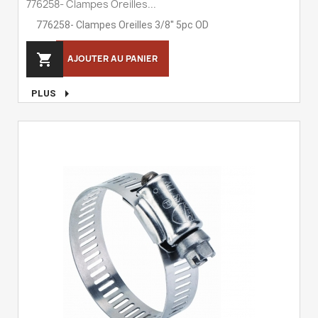
776258- Clampes Oreilles...
776258- Clampes Oreilles 3/8'' 5pc OD

AJOUTER AU PANIER

PLUS