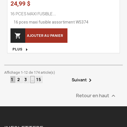
24,99 $
16 PCES MAXI FUSIBLE...
16 pces maxi fusible assortiment W5374

AJOUTER AU PANIER

PLUS
Affichage 1-12 de 174 article(s)
1
2
3
…
15

Suivant
Retour en haut
