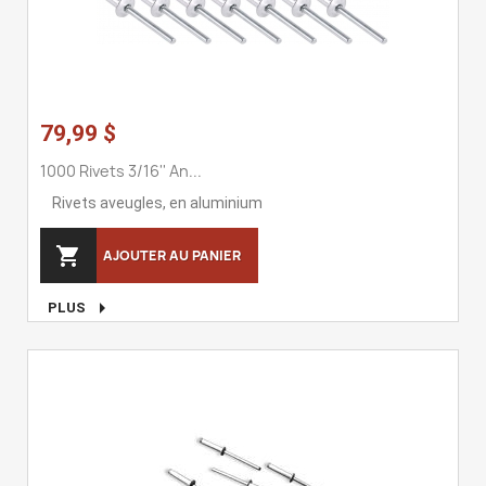
79,99 $
1000 Rivets 3/16'' An...
Rivets aveugles, en aluminium

AJOUTER AU PANIER

PLUS