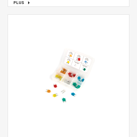

PLUS