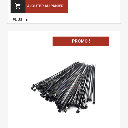

AJOUTER AU PANIER

PLUS
PROMO !