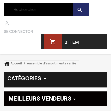
search

SE CONNECTOR
shopping_cart
0 ITEM

Accueil
ensemble d'assortiments variés
CATÉGORIES

MEILLEURS VENDEURS
