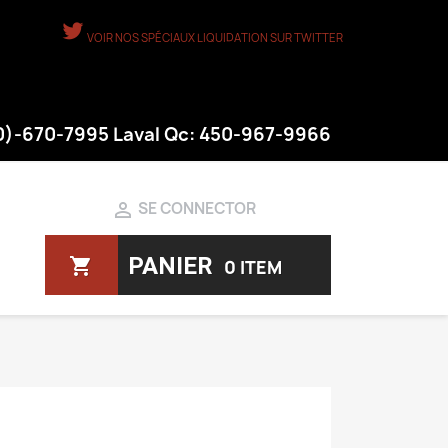
VOIR NOS SPÉCIAUX LIQUIDATION SUR TWITTER
50)-670-7995 Laval Qc: 450-967-9966

SE CONNECTOR
PANIER
shopping_cart
0 ITEM