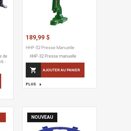
189,99 $
HHP-32 Presse Manuelle
e de
HHP-32 Presse manuelle
16 -

AJOUTER AU PANIER

PLUS
NOUVEAU