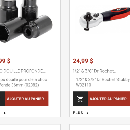
99 $
24,99 $
PO DOUILLE PROFONDE...
1/2" & 3/8" Dr Rochet...
 po douille pour clé à choc
1/2" & 3/8" Dr Rochet Stubby
fonde 36mm (02382)
W32110


AJOUTER AU PANIER
AJOUTER AU PANIER


S
PLUS