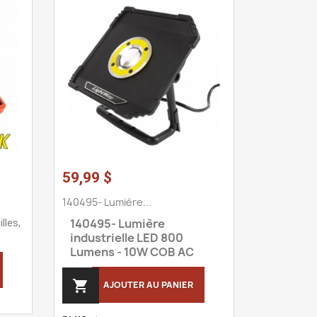
59,99 $
140495- Lumière...
140495
-
Lumière
lles,
industrielle LED 800
Lumens - 10W COB AC

AJOUTER AU PANIER