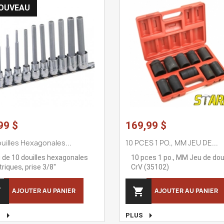
OUVEAU
99 $
169,99 $
ouilles Hexagonales...
10 PCES 1 PO., MM JEU DE...
 de 10 douilles hexagonales
10 pces 1 po., MM Jeu de doui
riques, prise 3/8''
CrV (35102)


AJOUTER AU PANIER
AJOUTER AU PANIER


S
PLUS