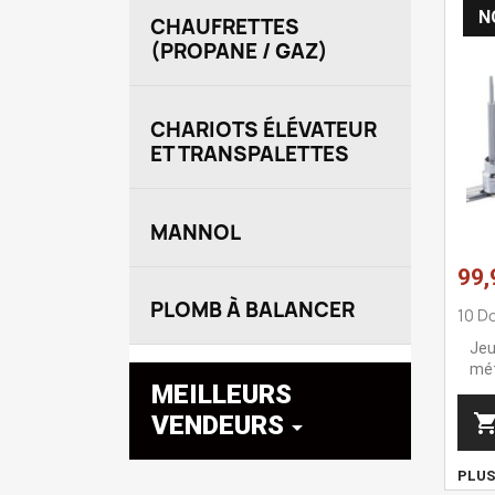
N
CHAUFRETTES
(PROPANE / GAZ)
CHARIOTS ÉLÉVATEUR
ET TRANSPALETTES
MANNOL
99,
PLOMB À BALANCER
10 D
Jeu
mét
MEILLEURS
VENDEURS

PLU