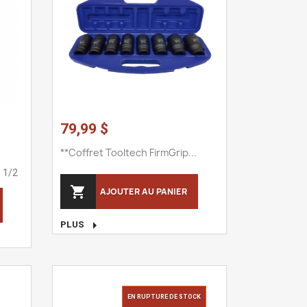
79,99 $
**Coffret Tooltech FirmGrip...
 1/2

AJOUTER AU PANIER

PLUS
EN RUPTURE DE STOCK