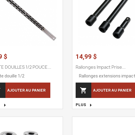
9 $
14,99 $
E DOUILLES 1/2 POUCE...
Rallonges Impact Prise...
te douille 1/2
Rallonges extensions impact


AJOUTER AU PANIER
AJOUTER AU PANIER


S
PLUS