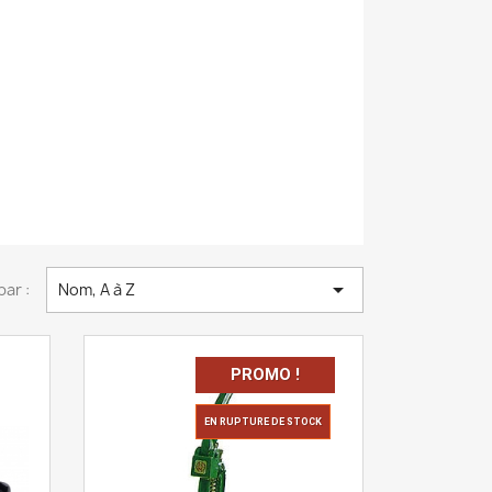

par :
Nom, A à Z
PROMO !
EN RUPTURE DE STOCK