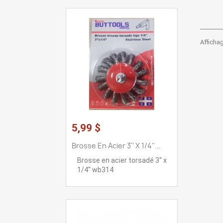
Affichag
5,99 $
Brosse En Acier 3'' X 1/4''...
Brosse en acier torsadé 3'' x
1/4'' wb314