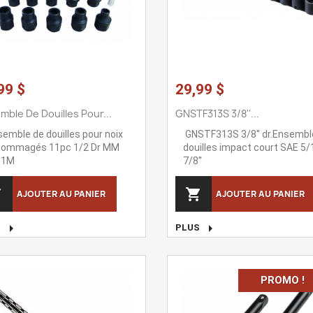
99 $
29,99 $
mble De Douilles Pour...
GNSTF313S 3/8''...
emble de douilles pour noix
GNSTF313S 3/8'' dr.Ensembl
dommagés 11pc 1/2 Dr MM
douilles impact court SAE 5/
11M
7/8''


AJOUTER AU PANIER
AJOUTER AU PANIER


S
PLUS
PROMO !