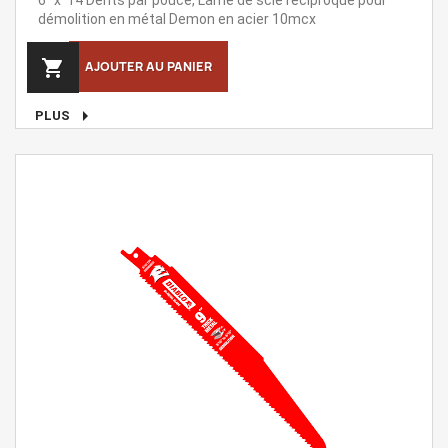
6'' x 14 Dents par pouce, Lame de scie réciproque pour
démolition en métal Demon en acier 10mcx

AJOUTER AU PANIER

PLUS