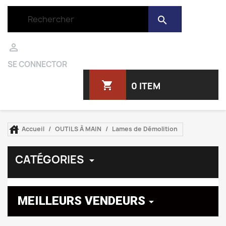
search

SE CONNECTOR
shopping_cart
0 ITEM

Accueil
OUTILS À MAIN
Lames de Démolition
CATÉGORIES

MEILLEURS VENDEURS
