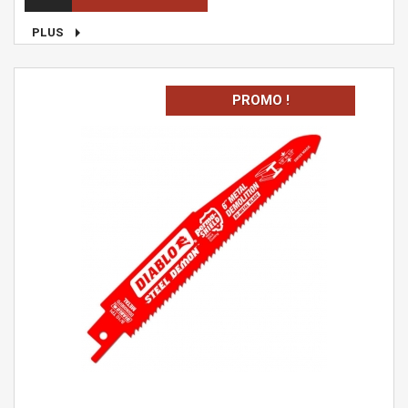

PLUS
PROMO !