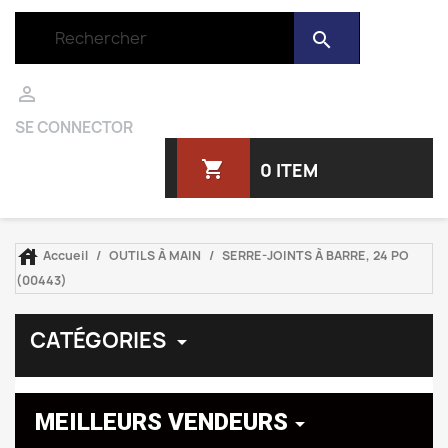
search

SE CONNECTOR
shopping_cart
0 ITEM

Accueil
OUTILS À MAIN
SERRE-JOINTS À BARRE, 24 PO
(00443)
CATÉGORIES

MEILLEURS VENDEURS
