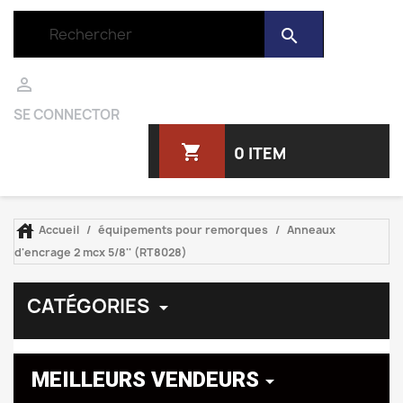
search

SE CONNECTOR
shopping_cart
0 ITEM

Accueil
équipements pour remorques
Anneaux
d'encrage 2 mcx 5/8'' (RT8028)
CATÉGORIES

MEILLEURS VENDEURS
