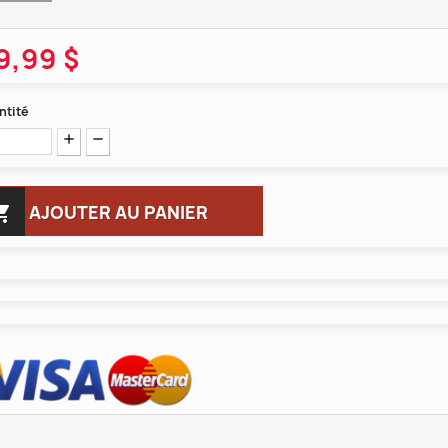
9,99 $
ntité

AJOUTER AU PANIER