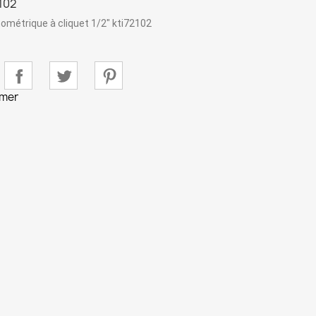
102
ométrique à cliquet 1/2" kti72102
imer