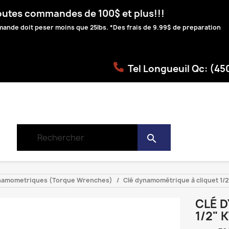
toutes commandes de 100$ et plus!!!
ommande doit peser moins que 25lbs. *Des frais de 9.99$ de preparation
Tel Longueuil Qc: (4
search
namometriques (Torque Wrenches)
Clé dynamométrique à cliquet 1/2
CLÉ 
1/2" 