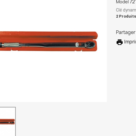
72
Model
Clé dynam
2 Produits
Partager

Impr