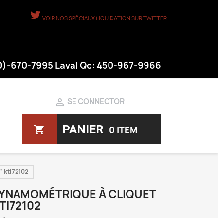
VOIR NOS SPÉCIAUX LIQUIDATION SUR TWITTER
50)-670-7995 Laval Qc: 450-967-9966

SE CONNECTOR
PANIER
shopping_cart
0 ITEM
" kti72102
DYNAMOMÉTRIQUE À CLIQUET
KTI72102